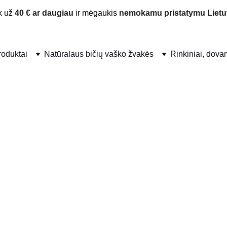
 už 
40 € ar daugiau
 ir mėgaukis 
nemokamu pristatymu Lietu
produktai
Natūralaus bičių vaško žvakės
Rinkiniai, dova
ra tiek prie modernių, tiek prie klasikinių interjerų. Dėl savo nat
karojant namuose. Pailgos formos žvakės yra suprojektuotos taip, ka
 nuotaiką bet kokioje aplinkoje.