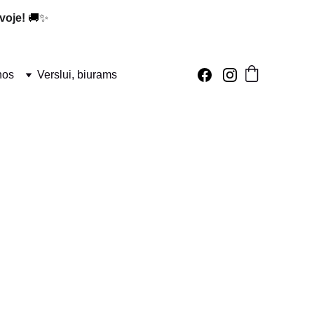
voje!
 🚚✨
nos
Verslui, biurams
ūralios sudėties ir estetiško dizaino jos puikiai tinka 
d degtų tolygiai ir lėtai. Tai ne tik praktiška, bet ir 