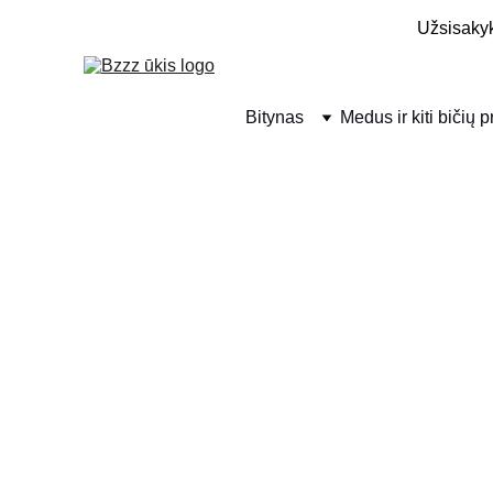
Užsisakyk
Bitynas
Medus ir kiti bičių 
Šios žvakės idealiai tinka žvakidėms – jų pailga forma de
romantiškai vakarienei, meditacijai ar tiesiog jaukiai va
estetiška – švelniai šviečianti liepsna kuria harmoningą