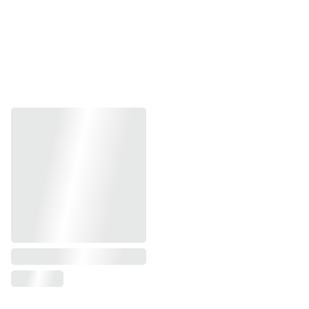
Akimirkomis iš mūsų ir bitučių gyvenimo 
dalinamės ir socialinėje erdvėje: 
Medus ir kiti bičių 
produktai: