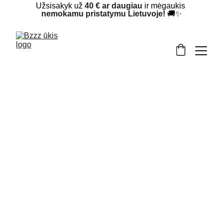
Užsisakyk už 
40 € ar daugiau
 ir mėgaukis 
nemokamu pristatymu Lietuvoje!
 🚚✨
Žvakės, pagamintos iš susuktų bičių vaško 
plokštelių, yra unikalus ir subtilus 
pasirinkimas, puikiai derantis prie natūralumo 
bei estetikos mėgėjų interjerų. Dėl mažų oro 
tarpelių, susidarančių tarp vaško sluoksnių, 
šios žvakės dega greičiau nei lietos. Kaip ir 