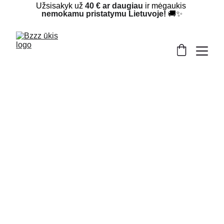
Užsisakyk už 
40 € ar daugiau
 ir mėgaukis 
nemokamu pristatymu Lietuvoje!
 🚚✨
Žvakės su gyvūnų, zodiako ir metų ženklų 
motyvais – tai smagus ir unikalus būdas 
papuošti savo namus ar nudžiuginti 
artimuosius! Šie metai – Gyvatės metai? 
Kodėl gi nepamėginus jų pažymėti stilinga 
gyvatės formos žvake? O gal ieškote savo 
zodiako ženklo? Natūralaus vaško žvakės ne 
tik traukia akį nuotaikingais ir simboliniais 