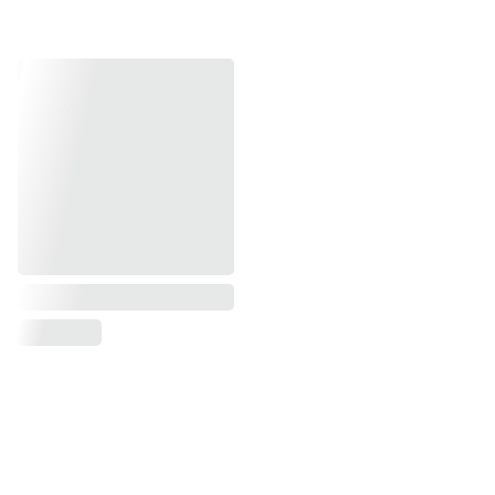
dizainais, bet ir skleidžia šiltą, jaukų aromatą, 
kuris užpildo namus ramybe ir gera nuotaika. 
Ieškote specifinio produkto? Medaus 