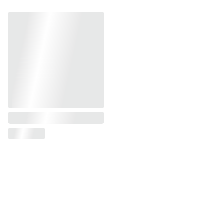
Ieškote specifinio produkto? Medaus 
skanėsto, o gal krikšto ar gimtadienio 