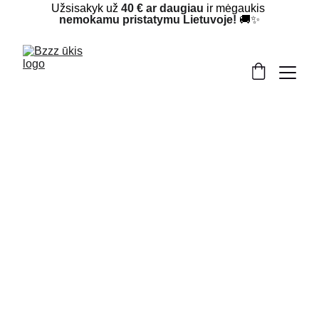
Užsisakyk už 
40 € ar daugiau
 ir mėgaukis 
nemokamu pristatymu Lietuvoje!
 🚚✨
Krikšto žvakės – tai ypatingai progai skirti 
šviesos ir tikėjimo simboliai, lydintys svarbią 
gyvenimo pradžią. Jos pagamintos iš 
natūralaus bičių vaško, todėl skleidžia švelnų, 
malonų medaus aromatą ir dega švariai bei 
jaukiai. Kiekviena žvakė kruopščiai ir subtiliai 
papuošta, kad harmoningai derėtų prie krikšto 
šventės estetikos ir išliktų prasmingu 
prisiminimu daugelį metų. Tai jautri, 
autentiška detalė, pabrėžianti šios ypatingos 
dienos svarbą. ✨🕯️