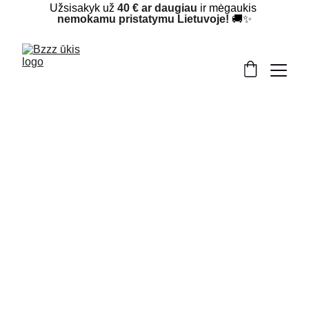
Užsisakyk už 
40 € ar daugiau
 ir mėgaukis 
nemokamu pristatymu Lietuvoje!
 🚚✨
Esame šeimos bitynas „Bzzzukis“ –
bitininkystės tradicijas puoselėjame jau
daugiau nei 35 metus. Mūsų kelias
prasidėjo iš meilės gamtai, darbščioms
bitutėms ir noro kurti natūralius, sveikus