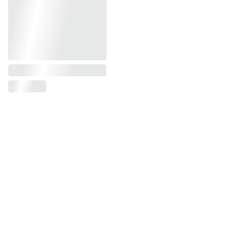
Ieškote specifinio produkto? Medaus 
skanėsto, o gal krikšto ar gimtadienio 
žvakės? Pasinaudokite produktų 
paieška: