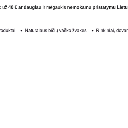
 už 
40 € ar daugiau
 ir mėgaukis 
nemokamu pristatymu Lietu
produktai
Natūralaus bičių vaško žvakės
Rinkiniai, dova