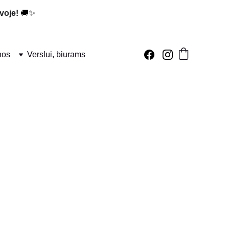
voje!
 🚚✨
nos
Verslui, biurams