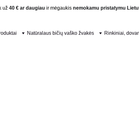
 už 
40 € ar daugiau
 ir mėgaukis 
nemokamu pristatymu Lietu
produktai
Natūralaus bičių vaško žvakės
Rinkiniai, dova