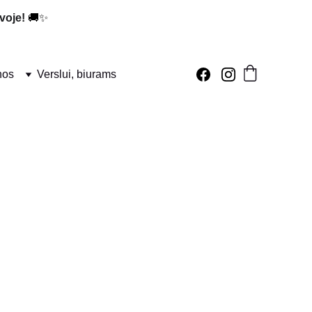
voje!
 🚚✨
nos
Verslui, biurams