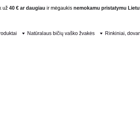
 už 
40 € ar daugiau
 ir mėgaukis 
nemokamu pristatymu Lietu
produktai
Natūralaus bičių vaško žvakės
Rinkiniai, dova