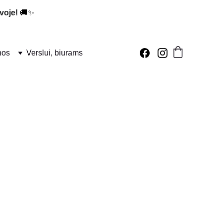
voje!
 🚚✨
nos
Verslui, biurams