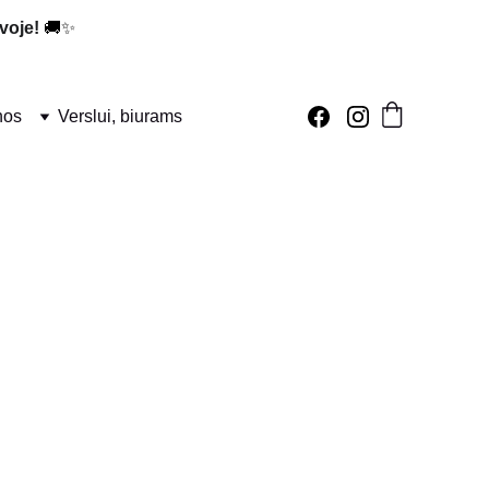
voje!
 🚚✨
nos
Verslui, biurams