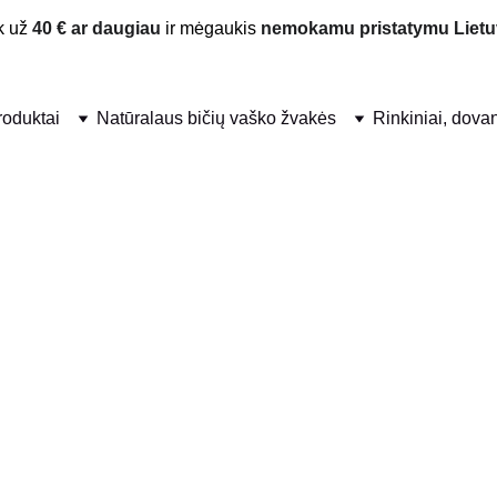
 už 
40 € ar daugiau
 ir mėgaukis 
nemokamu pristatymu Lietu
produktai
Natūralaus bičių vaško žvakės
Rinkiniai, dova