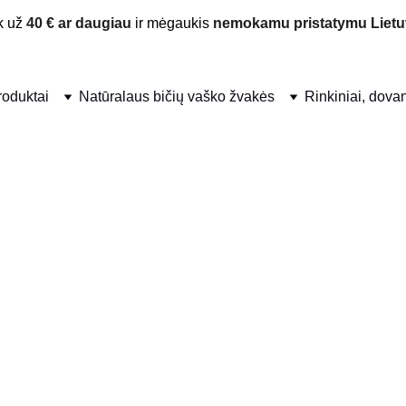
 už 
40 € ar daugiau
 ir mėgaukis 
nemokamu pristatymu Lietu
produktai
Natūralaus bičių vaško žvakės
Rinkiniai, dova