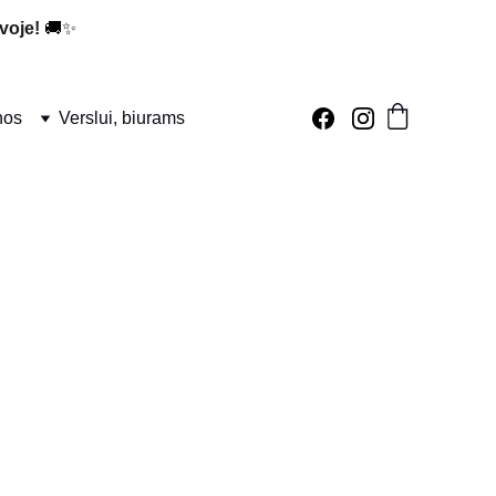
voje!
 🚚✨
nos
Verslui, biurams