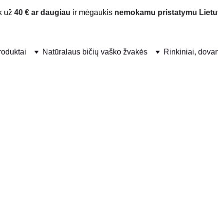
 už 
40 € ar daugiau
 ir mėgaukis 
nemokamu pristatymu Lietu
produktai
Natūralaus bičių vaško žvakės
Rinkiniai, dova