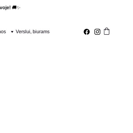
voje!
 🚚✨
nos
Verslui, biurams