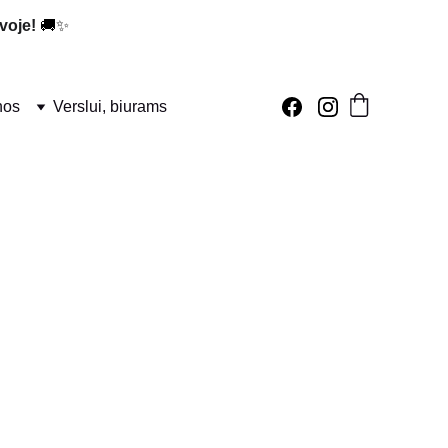
voje!
 🚚✨
nos
Verslui, biurams