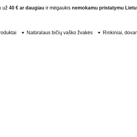
 už 
40 € ar daugiau
 ir mėgaukis 
nemokamu pristatymu Lietu
produktai
Natūralaus bičių vaško žvakės
Rinkiniai, dova