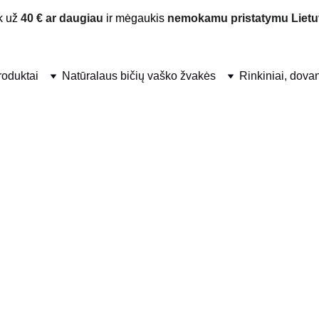
 už 
40 € ar daugiau
 ir mėgaukis 
nemokamu pristatymu Lietu
produktai
Natūralaus bičių vaško žvakės
Rinkiniai, dova