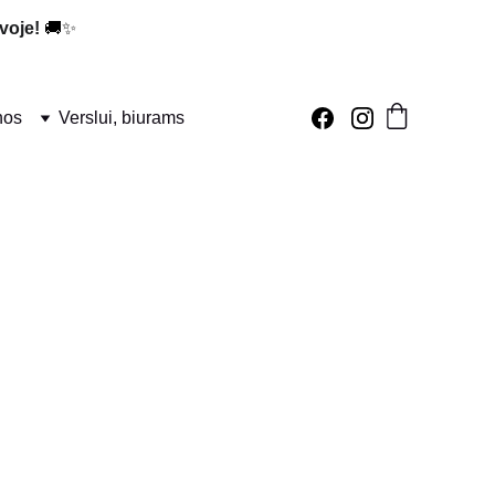
voje!
 🚚✨
nos
Verslui, biurams