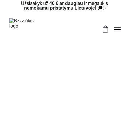
Užsisakyk už 
40 € ar daugiau
 ir mėgaukis 
nemokamu pristatymu Lietuvoje!
 🚚✨
11/23/2024
1 min read